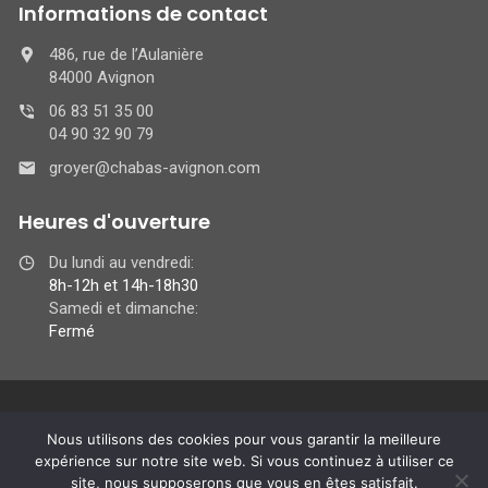
Informations de contact
486, rue de l’Aulanière
84000 Avignon
06 83 51 35 00
04 90 32 90 79
groyer@chabas-avignon.com
Heures d'ouverture
Du lundi au vendredi:
8h-12h et 14h-18h30
Samedi et dimanche:
Fermé
© Copyright 2021 ATM Porte-Voitures -
Création de site internet
:
Nous utilisons des cookies pour vous garantir la meilleure
Agence de communication
Arôme
-
Mentions légales
-
Avis de
expérience sur notre site web. Si vous continuez à utiliser ce
confidentialité
site, nous supposerons que vous en êtes satisfait.